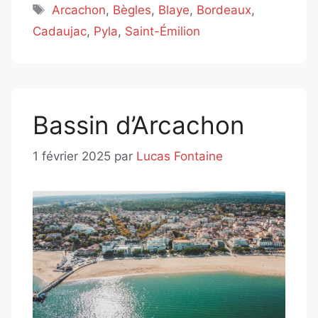
Étiquettes
Arcachon
,
Bègles
,
Blaye
,
Bordeaux
,
Cadaujac
,
Pyla
,
Saint-Émilion
Bassin d’Arcachon
1 février 2025
par
Lucas Fontaine