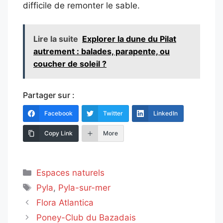
difficile de remonter le sable.
Lire la suite
Explorer la dune du Pilat
autrement : balades, parapente, ou
coucher de soleil ?
Partager sur :
Facebook
Twitter
LinkedIn
Copy Link
More
Catégories
Espaces naturels
Étiquettes
Pyla
,
Pyla-sur-mer
Flora Atlantica
Poney-Club du Bazadais