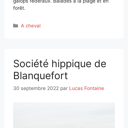
galops fédéraux. Balades à la plage et en
forêt.
Catégories
A cheval
Société hippique de
Blanquefort
30 septembre 2022
par
Lucas Fontaine