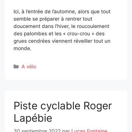
Ici, à l’entrée de l’automne, alors que tout
semble se préparer à rentrer tout
doucement dans l’hiver, le roucoulement
des palombes et les « crou-crou » des
grues cendrées viennent réveiller tout un
monde.
Catégories
A vélo
Piste cyclable Roger
Lapébie
30 septembre 2022
par
Lucas Fontaine