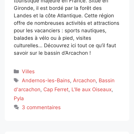
touristique majeure en France. Situé en
Gironde, il est bordé par la forêt des
Landes et la côte Atlantique. Cette région
offre de nombreuses activités et attractions
pour les vacanciers : sports nautiques,
balades à vélo ou à pied, visites
culturelles… Découvrez ici tout ce qu’il faut
savoir sur le bassin d’Arcachon !
Catégories
Villes
Étiquettes
Andernos-les-Bains
,
Arcachon
,
Bassin
d'arcachon
,
Cap Ferret
,
L'Ile aux Oiseaux
,
Pyla
3 commentaires