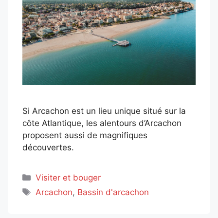
Si Arcachon est un lieu unique situé sur la
côte Atlantique, les alentours d’Arcachon
proposent aussi de magnifiques
découvertes.
Catégories
Visiter et bouger
Étiquettes
Arcachon
,
Bassin d'arcachon