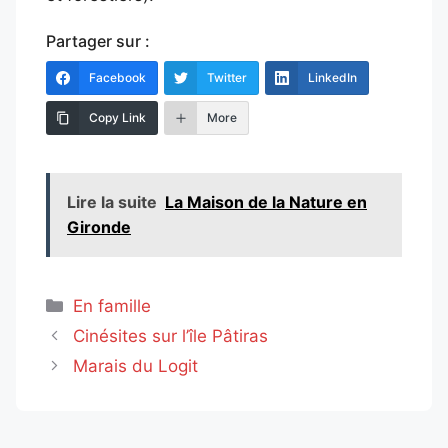
Partager sur :
Facebook
Twitter
LinkedIn
Copy Link
More
Lire la suite
La Maison de la Nature en
Gironde
Catégories
En famille
Cinésites sur l’île Pâtiras
Marais du Logit