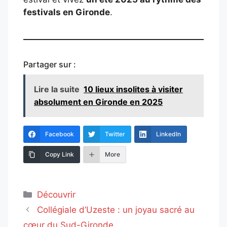
festivals en Gironde
.
Partager sur :
Lire la suite
10 lieux insolites à visiter
absolument en Gironde en 2025
Facebook
Twitter
LinkedIn
Copy Link
More
Catégories
Découvrir
Collégiale d’Uzeste : un joyau sacré au
cœur du Sud-Gironde