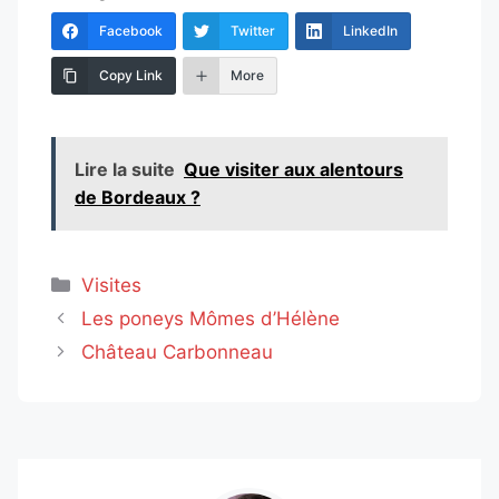
Facebook
Twitter
LinkedIn
Copy Link
More
Lire la suite
Que visiter aux alentours
de Bordeaux ?
Catégories
Visites
Les poneys Mômes d’Hélène
Château Carbonneau