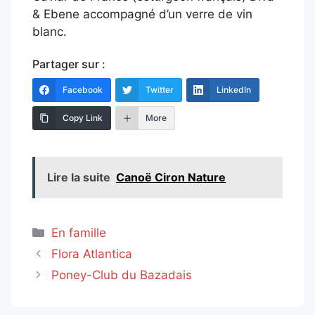
& Ebene accompagné d’un verre de vin
blanc.
Partager sur :
Facebook
Twitter
LinkedIn
Copy Link
More
Lire la suite
Canoë Ciron Nature
Catégories
En famille
Flora Atlantica
Poney-Club du Bazadais