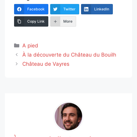
Facebook
Twitter
LinkedIn
Copy Link
More
Catégories
A pied
À la découverte du Château du Bouilh
Château de Vayres