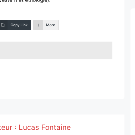
Copy Link
More
teur :
Lucas Fontaine