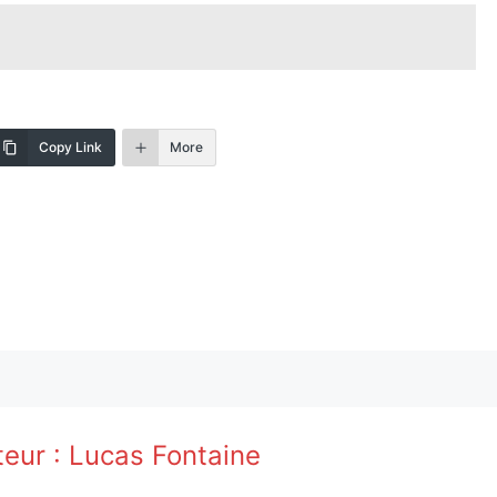
Copy Link
More
teur :
Lucas Fontaine