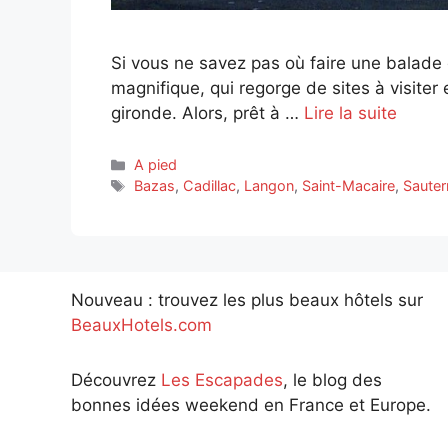
Si vous ne savez pas où faire une balade d
magnifique, qui regorge de sites à visite
gironde. Alors, prêt à …
Lire la suite
Catégories
A pied
Étiquettes
Bazas
,
Cadillac
,
Langon
,
Saint-Macaire
,
Sauter
Nouveau : trouvez les plus beaux hôtels sur
BeauxHotels.com
Découvrez
Les Escapades
, le blog des
bonnes idées weekend en France et Europe.