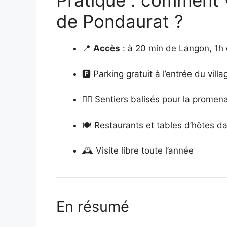
Pratique : comment vi
de Pondaurat ?
📍
Accès
: à 20 min de Langon, 1h
🅿️ Parking gratuit à l’entrée du villa
🚶‍♀️ Sentiers balisés pour la prome
🍽️ Restaurants et tables d’hôtes d
🕰️ Visite libre toute l’année
En résumé