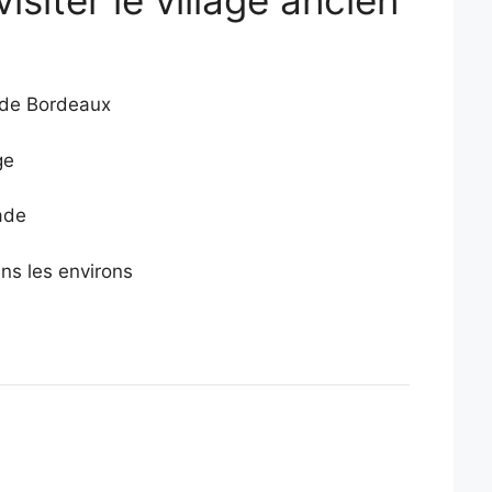
siter le village ancien
 de Bordeaux
ge
nade
ans les environs