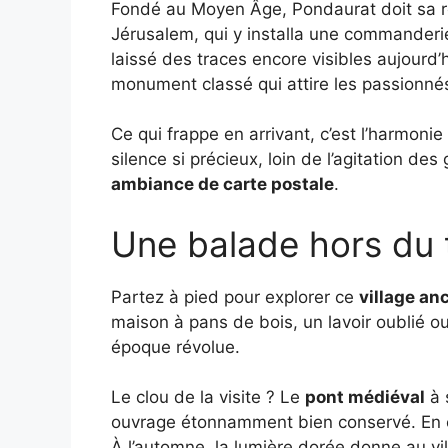
Fondé au Moyen Âge, Pondaurat doit sa r
Jérusalem, qui y installa une commanderie 
laissé des traces encore visibles aujourd
monument classé qui attire les passionnés 
Ce qui frappe en arrivant, c’est l’harmonie 
silence si précieux, loin de l’agitation des
ambiance de carte postale
.
Une balade hors du
Partez à pied pour explorer ce
village an
maison à pans de bois, un lavoir oublié o
époque révolue.
Le clou de la visite ? Le
pont médiéval
à 
ouvrage étonnamment bien conservé. En été
À l’automne, la lumière dorée donne au vi