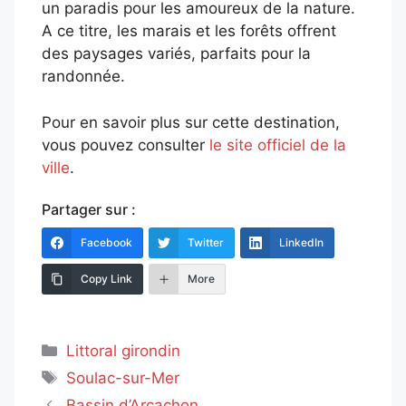
un paradis pour les amoureux de la nature.
A ce titre, les marais et les forêts offrent
des paysages variés, parfaits pour la
randonnée.
Pour en savoir plus sur cette destination,
vous pouvez consulter
le site officiel de la
ville
.
Partager sur :
Facebook
Twitter
LinkedIn
Copy Link
More
Catégories
Littoral girondin
Étiquettes
Soulac-sur-Mer
Bassin d’Arcachon