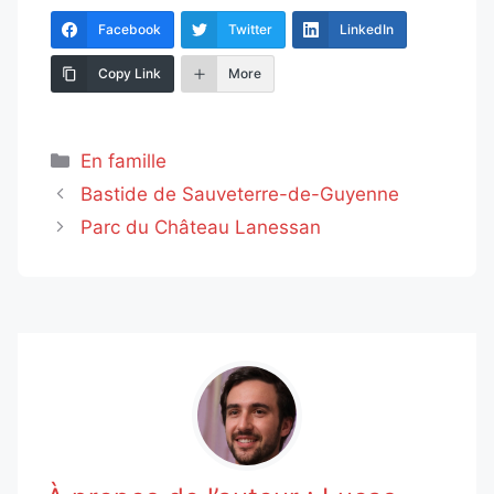
Facebook
Twitter
LinkedIn
Copy Link
More
Catégories
En famille
Bastide de Sauveterre-de-Guyenne
Parc du Château Lanessan