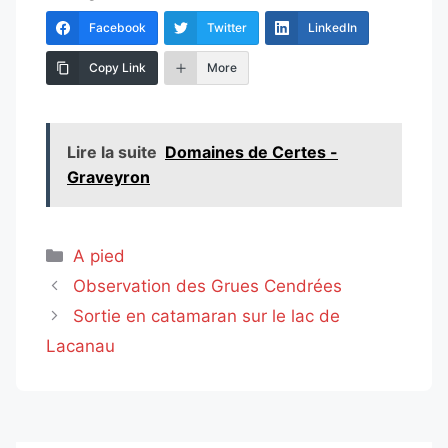
Facebook
Twitter
LinkedIn
Copy Link
More
Lire la suite
Domaines de Certes -
Graveyron
Catégories
A pied
Observation des Grues Cendrées
Sortie en catamaran sur le lac de
Lacanau