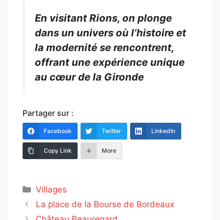
En visitant Rions, on plonge
dans un univers où l’histoire et
la modernité se rencontrent,
offrant une expérience unique
au cœur de la Gironde
Partager sur :
Facebook
Twitter
LinkedIn
Copy Link
More
Catégories
Villages
La place de la Bourse de Bordeaux
Château Beauregard