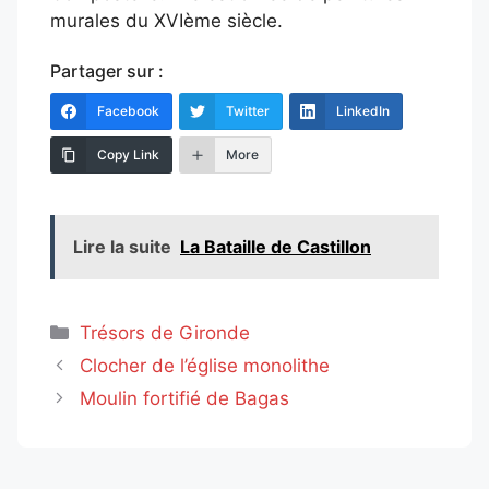
murales du XVIème siècle.
Partager sur :
Facebook
Twitter
LinkedIn
Copy Link
More
Lire la suite
La Bataille de Castillon
Catégories
Trésors de Gironde
Clocher de l’église monolithe
Moulin fortifié de Bagas