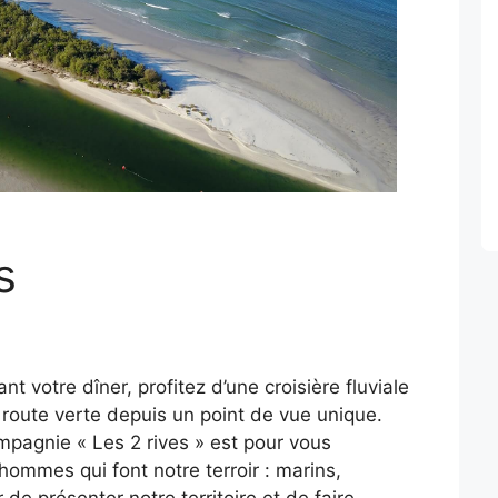
s
t votre dîner, profitez d’une croisière fluviale
ie route verte depuis un point de vue unique.
mpagnie « Les 2 rives » est pour vous
 hommes qui font notre terroir : marins,
 de présenter notre territoire et de faire