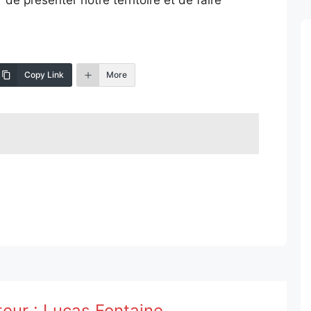
Copy Link
More
teur :
Lucas Fontaine