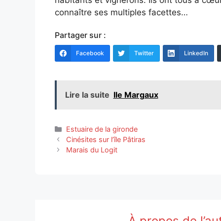
connaître ses multiples facettes…
Partager sur :
Facebook
Twitter
LinkedIn
Lire la suite
Ile Margaux
Catégories
Estuaire de la gironde
Cinésites sur l’île Pâtiras
Marais du Logit
À propos de l’au