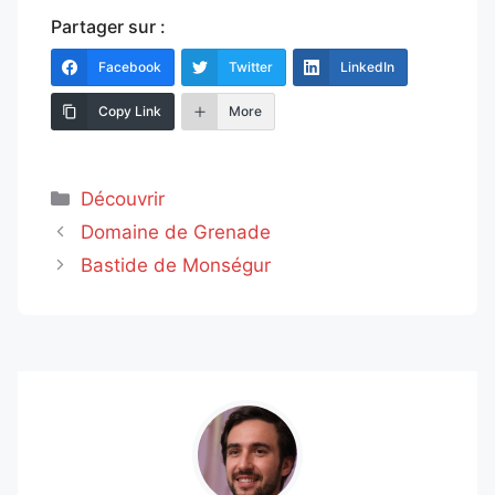
Partager sur :
Facebook
Twitter
LinkedIn
Copy Link
More
Catégories
Découvrir
Domaine de Grenade
Bastide de Monségur