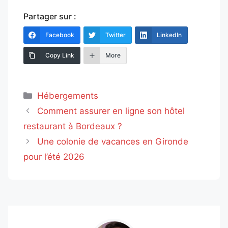
Partager sur :
Facebook
Twitter
LinkedIn
Copy Link
More
Catégories
Hébergements
Comment assurer en ligne son hôtel
restaurant à Bordeaux ?
Une colonie de vacances en Gironde
pour l’été 2026